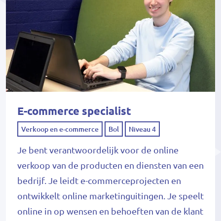
E-commerce specialist
Verkoop en e-commerce
Bol
Niveau 4
Je bent verantwoordelijk voor de online
verkoop van de producten en diensten van een
bedrijf. Je leidt e-commerceprojecten en
ontwikkelt online marketinguitingen. Je speelt
online in op wensen en behoeften van de klant