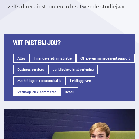
– zelfs direct instromen in het tweede studiejaar.
Wat past bij jou?
Alles
Financiële administratie
Office- en managementsupport
Business services
Juridische dienstverlening
Marketing en communicatie
Leidinggeven
Verkoop en e-commerce
Retail