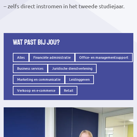
– zelfs direct instromen in het tweede studiejaar.
Wat past bij jou?
Alles
Financiële administratie
Office- en managementsupport
Business services
Juridische dienstverlening
Marketing en communicatie
Leidinggeven
Verkoop en e-commerce
Retail