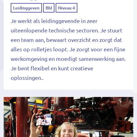
Leidinggeven
Bbl
Niveau 4
Je werkt als leidinggevende in zeer
uiteenlopende technische sectoren. Je stuurt
een team aan, bewaart overzicht en zorgt dat
alles op rolletjes loopt. Je zorgt voor een fijne
werkomgeving en moedigt samenwerking aan.
Je bent flexibel en kunt creatieve
oplossingen..