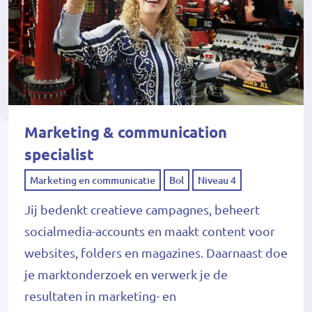
Marketing & communication
specialist
Marketing en communicatie
Bol
Niveau 4
Jij bedenkt creatieve campagnes, beheert
socialmedia-accounts en maakt content voor
websites, folders en magazines. Daarnaast doe
je marktonderzoek en verwerk je de
resultaten in marketing- en