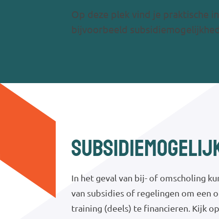
Op deze plek vind je praktische i
bijvoorbeeld subsidiemogelijkhe
Subsidiemogelij
In het geval van bij- of omscholing k
van subsidies of regelingen om een o
training (deels) te financieren. Kijk o