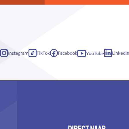
Instagram
TikTok
Facebook
LinkedI
YouTube
(externe
(externe
(externe
(externe
(externe
link)
link)
link)
link)
link)
Direct naar