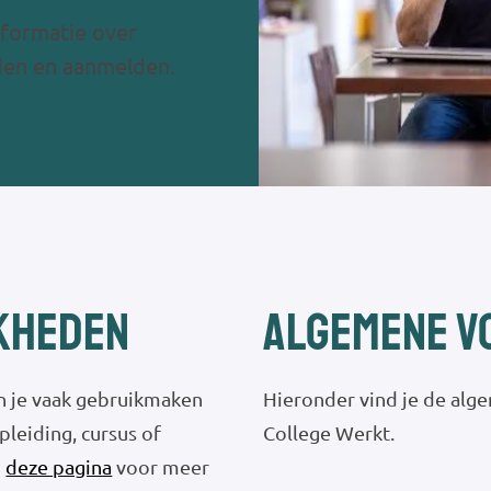
nformatie over
den en aanmelden.
kheden
Algemene 
un je vaak gebruikmaken
Hieronder vind je de al
pleiding, cursus of
College Werkt.
p
deze pagina
voor meer