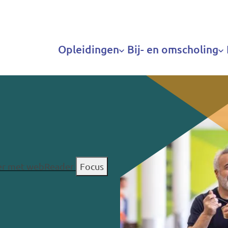
Hoofdnavigatie
Opleidingen
Bij- en omscholing
ter met webReader
Focus