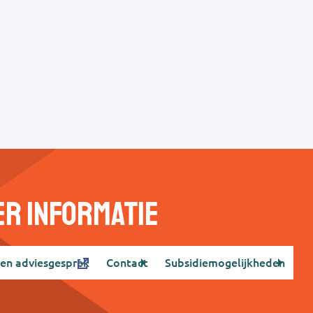
r informatie
een adviesgesprek
Contact
Subsidiemogelijkheden