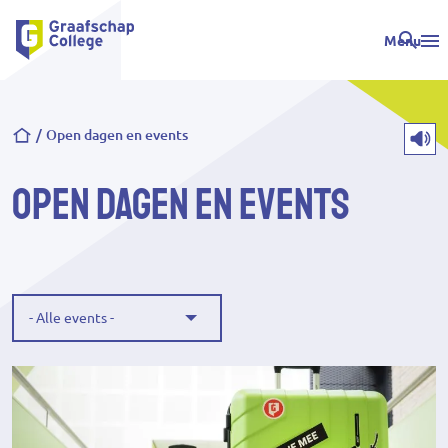
Menu
Kruimelpad
Open dagen en events
Open dagen en events
Categorie
21
resultaten