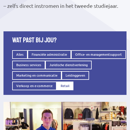
– zelfs direct instromen in het tweede studiejaar.
Wat past bij jou?
Alles
Financiële administratie
Office- en managementsupport
Business services
Juridische dienstverlening
Marketing en communicatie
Leidinggeven
Verkoop en e-commerce
Retail