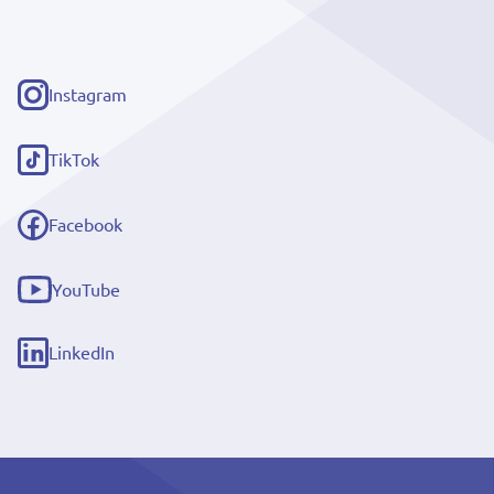
Instagram
(externe
link)
TikTok
(externe
link)
Facebook
(externe
link)
YouTube
(externe
link)
LinkedIn
(externe
link)