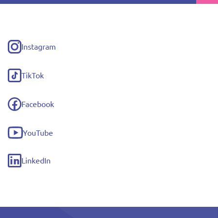
Instagram
(externe
link)
TikTok
(externe
link)
Facebook
(externe
link)
YouTube
(externe
link)
LinkedIn
(externe
link)