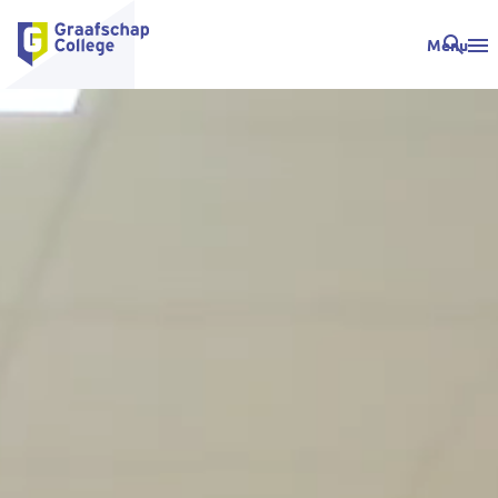
Menu
H
o
m
e
p
a
g
e