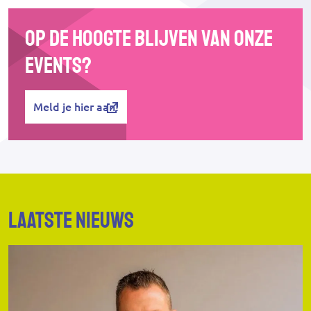
Op de hoogte blijven van onze
events?
Meld je hier aan!
Laatste nieuws