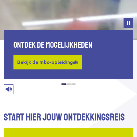
Ontdek de mogelijkheden
Bekijk de mbo-opleidingen
Start hier jouw ontdekkingsreis