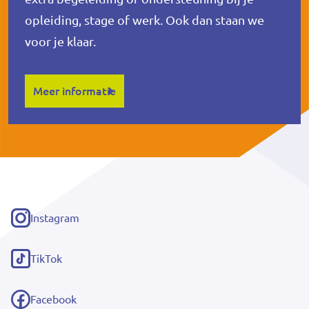
opleiding, stage of werk. Ook dan staan we
voor je klaar.
Meer informatie
Instagram
(externe
link)
TikTok
(externe
link)
Facebook