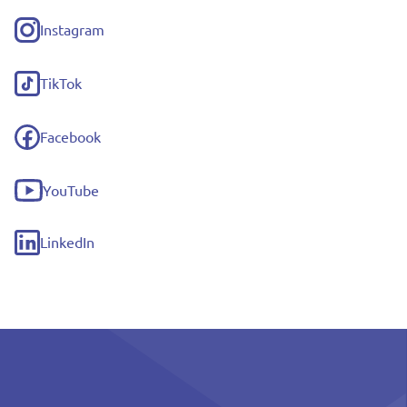
Instagram
(externe
link)
TikTok
(externe
link)
Facebook
(externe
link)
YouTube
(externe
link)
LinkedIn
(externe
link)