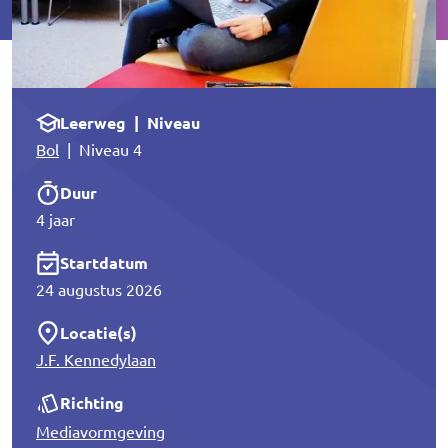
Leerweg | Niveau
Bol
| Niveau 4
Duur
4 jaar
Startdatum
24 augustus 2026
Locatie(s)
J.F. Kennedylaan
Richting
Mediavormgeving