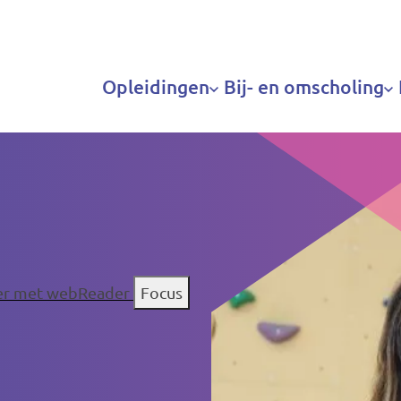
Hoofdnavigatie
Opleidingen
Bij- en omscholing
ter met webReader
Focus