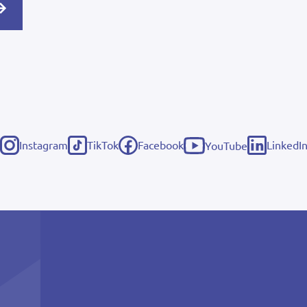
Instagram
TikTok
Facebook
LinkedI
YouTube
(externe
(externe
(externe
(externe
(externe
link)
link)
link)
link)
link)