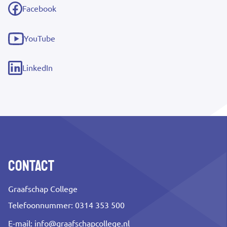
link)
Facebook
(externe
link)
YouTube
(externe
link)
LinkedIn
(externe
link)
Contact
Graafschap College
Telefoonnummer: 0314 353 500
E-mail:
info@graafschapcollege.nl