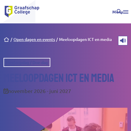
Menu
Kruimelpad
Open dagen en events
Meeloopdagen ICT en media
Meeloopdag / Doe-dag
Meeloopdagen ICT en media
november 2026 - juni 2027