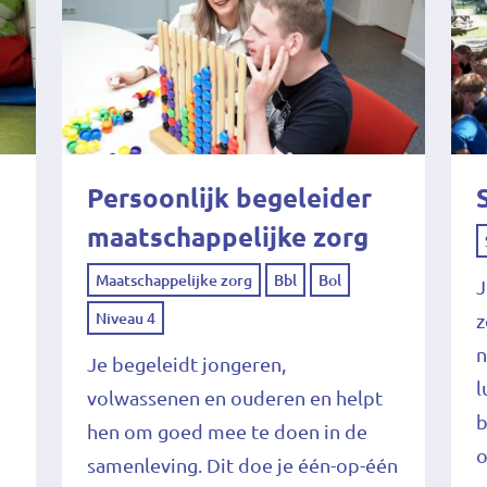
Persoonlijk begeleider
maatschappelijke zorg
Maatschappelijke zorg
Bbl
Bol
J
Niveau 4
z
n
Je begeleidt jongeren,
l
volwassenen en ouderen en helpt
b
hen om goed mee te doen in de
o
samenleving. Dit doe je één-op-één
t