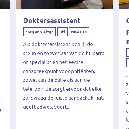
Doktersassistent
Zorg en welzijn
Bbl
Niveau 4
Als doktersassistent ben jij de
steun en toeverlaat van de huisarts
of specialist en het eerste
aanspreekpunt voor patiënten,
j
J
zowel aan de balie als aan de
z
telefoon. Je zorgt ervoor dat elke
v
zorgvraag de juiste aandacht krijgt,
j
s
geeft advies, voert..
g
a
k
e