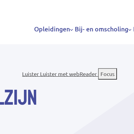
Hoofdnavigatie
Opleidingen
Bij- en omscholing
Luister
Luister met webReader
Focus
lzijn