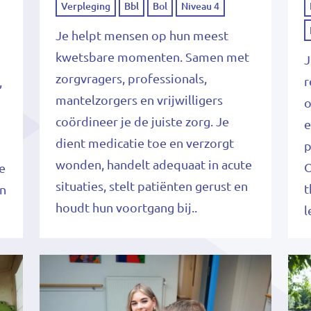
Verpleging
Bbl
Bol
Niveau 4
Je helpt mensen op hun meest
kwetsbare momenten. Samen met
J
zorgvragers, professionals,
r
,
mantelzorgers en vrijwilligers
o
coördineer je de juiste zorg. Je
e
dient medicatie toe en verzorgt
p
wonden, handelt adequaat in acute
O
je
situaties, stelt patiënten gerust en
t
en
houdt hun voortgang bij..
l