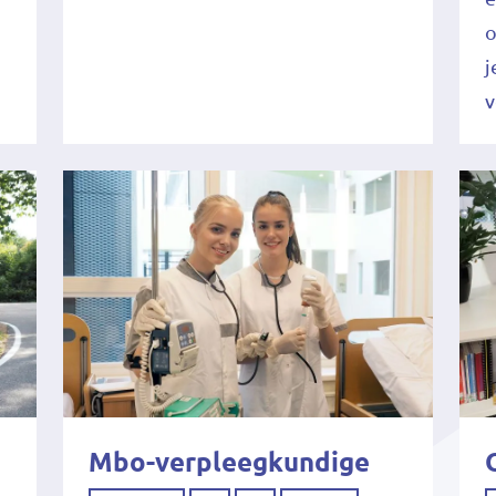
o
j
v
Mbo-verpleegkundige