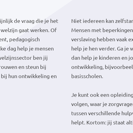
nlijk de vraag die je het
Niet iedereen kan zelfst
f welzijn gaat werken. Of
Mensen met beperkingen,
tent, pedagogisch
verslaving hebben vaak ex
lke dag help je mensen
help je hen verder. Ga j
elzijnssector ben jij
dan help je kinderen en 
ouwen en steun bij
ontwikkeling, bijvoorbee
n bij hun ontwikkeling en
basisscholen.
Je kunt ook een opleidin
volgen, waar je zorgvrage
tussen verschillende hul
helpt. Kortom: jij staat a