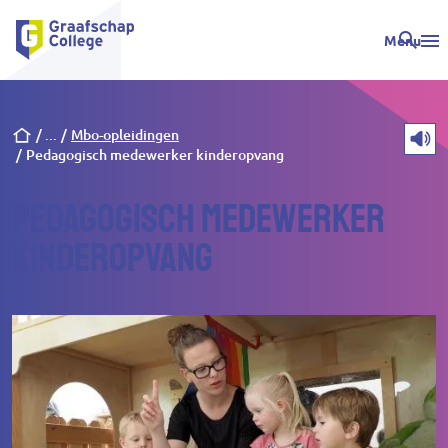
Menu
Kruimelpad
Mbo-opleidingen
Pedagogisch medewerker kinderopvang
Pedagogisch medewerker
kinderopvang