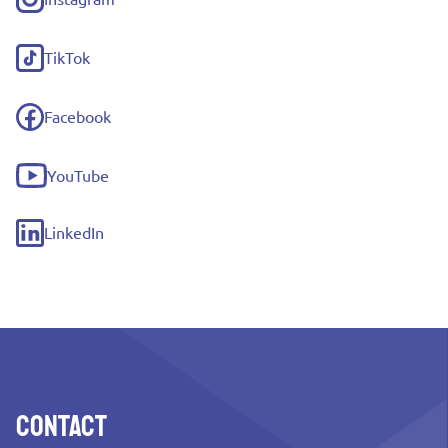
(externe
link)
TikTok
(externe
link)
Facebook
(externe
link)
YouTube
(externe
link)
LinkedIn
(externe
link)
Contact