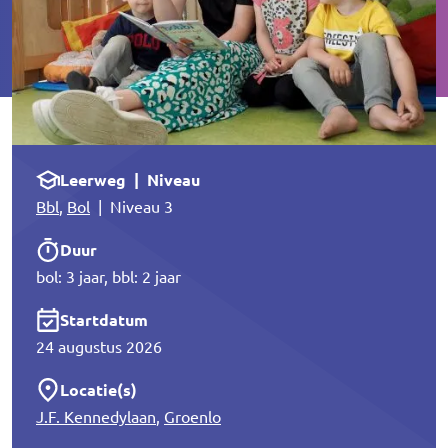
Leerweg | Niveau
Bbl
,
Bol
| Niveau 3
Duur
bol: 3 jaar, bbl: 2 jaar
Startdatum
24 augustus 2026
Locatie(s)
J.F. Kennedylaan
,
Groenlo