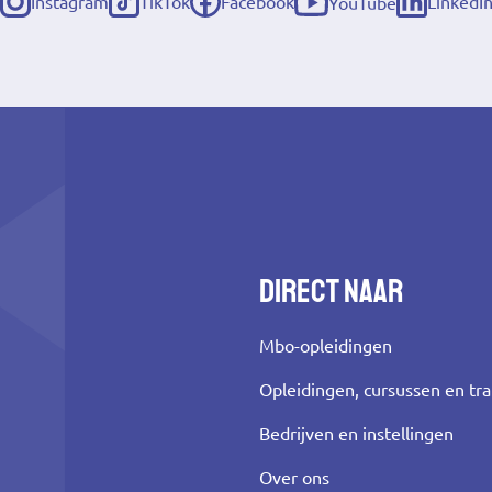
Instagram
TikTok
Facebook
LinkedI
YouTube
(externe
(externe
(externe
(externe
(externe
link)
link)
link)
link)
link)
Direct naar
Mbo-opleidingen
Opleidingen, cursussen en tr
Bedrijven en instellingen
Over ons