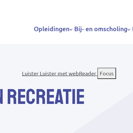
Hoofdnavigatie
Opleidingen
Bij- en omscholing
Luister
Luister met webReader
Focus
n recreatie