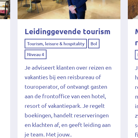
Leidinggevende tourism
Tourism, leisure & hospitality
Bol
Niveau 4
e
Je adviseert klanten over reizen en
J
vakanties bij een reisbureau of
h
touroperator, of ontvangt gasten
r
aan de frontoffice van een hotel,
m
resort of vakantiepark. Je regelt
i
boekingen, handelt reserveringen
z
en klachten af, en geeft leiding aan
s
je team. Met jouw..
f