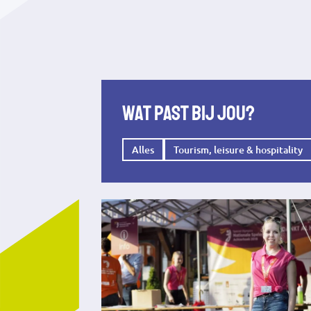
Wat past bij jou?
Alles
Tourism, leisure & hospitality