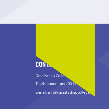
Contact
Graafschap College
Telefoonnummer: 0314 353 500
E-mail:
info@graafschapcollege.nl