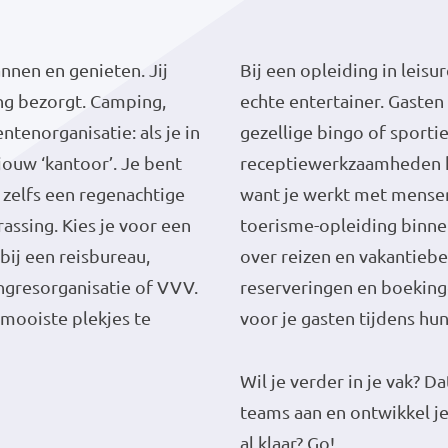
annen en genieten. Jij
Bij een opleiding in leisu
ng bezorgt. Camping,
echte entertainer. Gaste
tenorganisatie: als je in
gezellige bingo of sportie
jouw ‘kantoor’. Je bent
receptiewerkzaamheden hor
 zelfs een regenachtige
want je werkt met mensen 
assing. Kies je voor een
toerisme-opleiding binnen
bij een reisbureau,
over reizen en vakantieb
ongresorganisatie of VVV.
reserveringen en boeking
 mooiste plekjes te
voor je gasten tijdens hu
Wil je verder in je vak? D
teams aan en ontwikkel je
al klaar? Go!