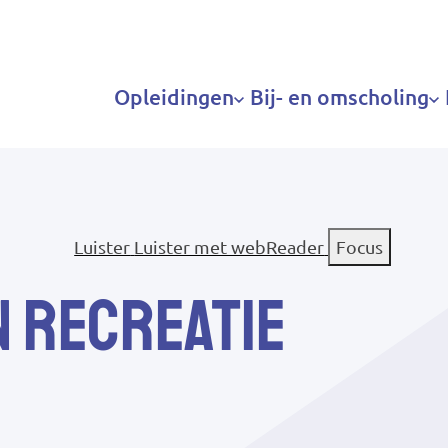
Hoofdnavigatie
Opleidingen
Bij- en omscholing
Luister
Luister met webReader
Focus
n recreatie