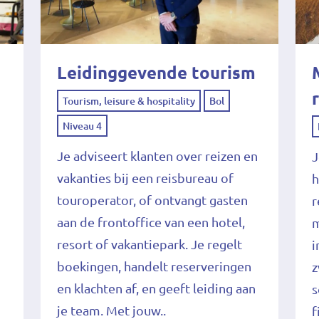
Leidinggevende tourism
Tourism, leisure & hospitality
Bol
Niveau 4
e
Je adviseert klanten over reizen en
J
vakanties bij een reisbureau of
h
touroperator, of ontvangt gasten
r
aan de frontoffice van een hotel,
m
resort of vakantiepark. Je regelt
i
boekingen, handelt reserveringen
z
en klachten af, en geeft leiding aan
s
je team. Met jouw..
f