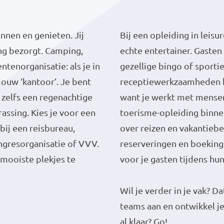
annen en genieten. Jij
Bij een opleiding in leisu
ng bezorgt. Camping,
echte entertainer. Gaste
tenorganisatie: als je in
gezellige bingo of sportie
jouw ‘kantoor’. Je bent
receptiewerkzaamheden hor
 zelfs een regenachtige
want je werkt met mensen 
assing. Kies je voor een
toerisme-opleiding binnen
bij een reisbureau,
over reizen en vakantieb
ongresorganisatie of VVV.
reserveringen en boeking
 mooiste plekjes te
voor je gasten tijdens hu
Wil je verder in je vak? D
teams aan en ontwikkel je
al klaar? Go!