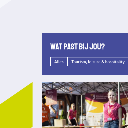
Wat past bij jou?
Alles
Tourism, leisure & hospitality