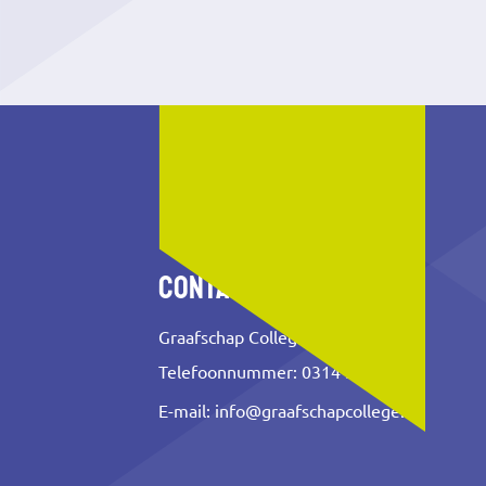
Contact
Graafschap College
Telefoonnummer: 0314 353 500
E-mail:
info@graafschapcollege.nl