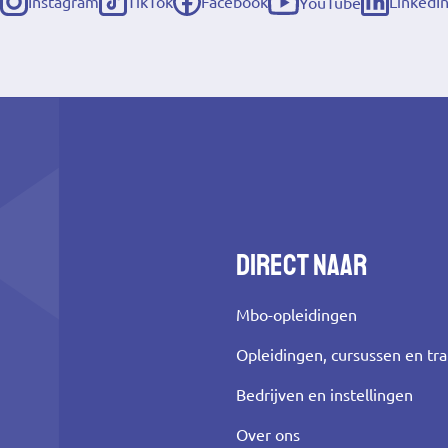
Instagram
TikTok
Facebook
LinkedI
YouTube
(externe
(externe
(externe
(externe
(externe
link)
link)
link)
link)
link)
Direct naar
Mbo-opleidingen
Opleidingen, cursussen en tr
Bedrijven en instellingen
Over ons