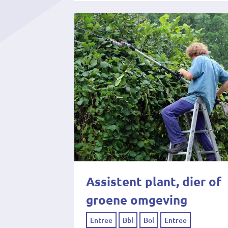
Assistent plant, dier of
groene omgeving
Entree
Bbl
Bol
Entree