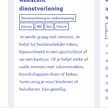
dienstverlening
Dienstverlening en ondersteuning
Entree
Bbl
Bol
Entree
Je werkt graag met mensen. Je
helpt bij huishoudelijke taken,
J
bijvoorbeeld in een sportschool of
r
op een kantoor. Of je helpt zieke of
w
oude mensen met schoonmaken,
b
boodschappen doen of koken.
a
Soms zorg je voor kinderen of
i
huisdieren. Een gezellig..
b
b