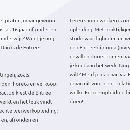
veel praten, maar gewoon
Leren samenwerken is ook
stus 16 jaar of ouder en
opleiding. Met praktijkge
onderwijs? Weet je nog
studievaardigheden en wer
? Dan is de Entree-
een Entree-diploma (nivea
gevallen doorstromen naa
je kunt aan het werk. Nog
wilt? Meld je dan aan vi
tingen, zoals
graag uit voor een toelat
groen, horeca en verkoop.
welke Entree-opleiding b
au. Je kiest de Entree-
doen!
werkt en het leuk vindt
n echte leerwerkopleiding:
eren, afronden en