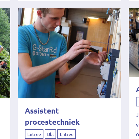
Assistent
J
procestechniek
v
o
Entree
Bbl
Entree