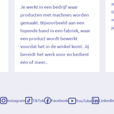
m
Je werkt in een bedrijf waar
t
producten met machines worden
n
gemaakt. Bijvoorbeeld aan een
j
lopende band in een fabriek, waar
een product wordt bewerkt
voordat het in de winkel komt. Jij
bereidt het werk voor en bedient
één of meer..
Instagram
TikTok
Facebook
LinkedI
YouTube
(externe
(externe
(externe
(externe
(externe
link)
link)
link)
link)
link)