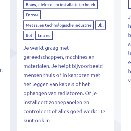
Bouw, elektro- en installatietechniek
e
Entree
J
Metaal en technologische industrie
Bbl
h
b
Bol
Entree
a
Je werkt graag met
l
gereedschappen, machines en
e
materialen. Je helpt bijvoorbeeld
r.
b
mensen thuis of in kantoren met
v
het leggen van kabels of het
ophangen van radiatoren. Of je
installeert zonnepanelen en
controleert of alles goed werkt. Je
kunt ook in..