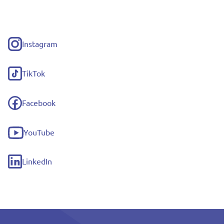
Instagram
(externe
link)
TikTok
(externe
link)
Facebook
(externe
link)
YouTube
(externe
link)
LinkedIn
(externe
link)