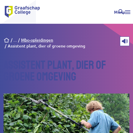
Menu
Kruimelpad
Mbo-opleidingen
Assistent plant, dier of groene omgeving
Assistent plant, dier of
groene omgeving