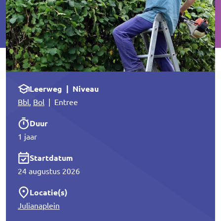
Leerweg | Niveau
Bbl
,
Bol
| Entree
Duur
1 jaar
Startdatum
24 augustus 2026
Locatie(s)
Julianaplein