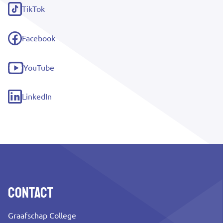
link)
TikTok
(externe
link)
Facebook
(externe
link)
YouTube
(externe
link)
LinkedIn
(externe
link)
Contact
Graafschap College