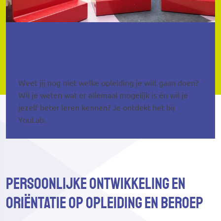
YouLab - oriëntatie of
doorstroom
Weet jij nog niet welke opleiding je wilt gaan doen?
Wil je weten wat er allemaal mogelijk is én wil je
jezelf beter leren kennen? Je ontdekt het bij
YouLab.
Persoonlijke ontwikkeling
en
oriëntatie op opleiding en beroep