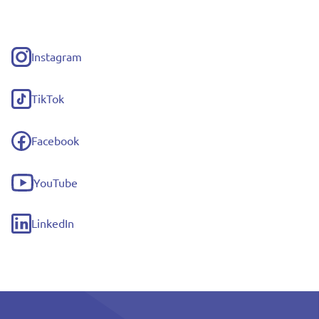
Instagram
(externe
link)
TikTok
(externe
link)
Facebook
(externe
link)
YouTube
(externe
link)
LinkedIn
(externe
link)