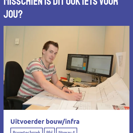
Misschien is dit ook iets voor
jou?
Uitvoerder bouw/infra
Bouwtechniek
Bbl
Niveau 4