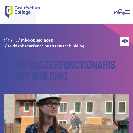
Menu
Kruimelpad
Mbo-opleidingen
Middenkaderfunctionaris smart building
Middenkaderfunctionaris
smart building