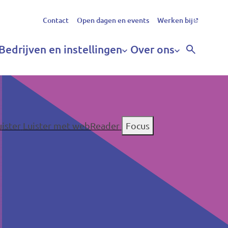
Secundair
Contact
Open dagen en events
Werken bij
menu
Bedrijven en instellingen
Over ons
uister
Luister met webReader
Focus