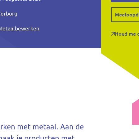
Terborg
Meeloopd
Metaalbewerken
Houd me o
werken met metaal. Aan de
maak je producten met