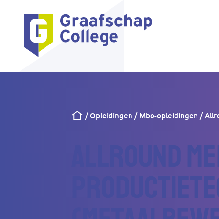
Kruimelpad
Opleidingen
Mbo-opleidingen
All
Allround m
productiete