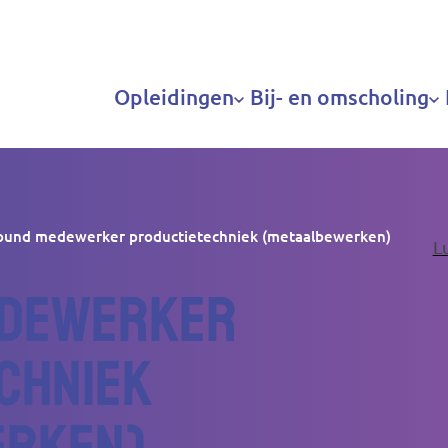
Hoofdnavigatie
Opleidingen
Bij- en omscholing
round medewerker productietechniek (metaalbewerken)
L
edewerker
chniek