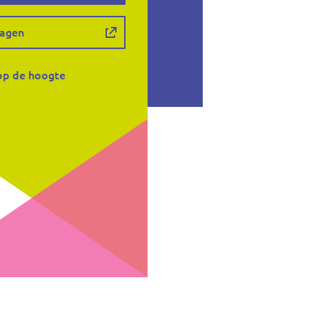
agen
p de hoogte