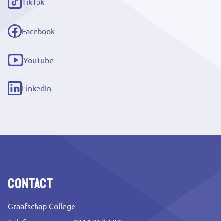
TikTok
(externe
link)
Facebook
(externe
link)
YouTube
(externe
link)
LinkedIn
(externe
link)
Contact
Graafschap College