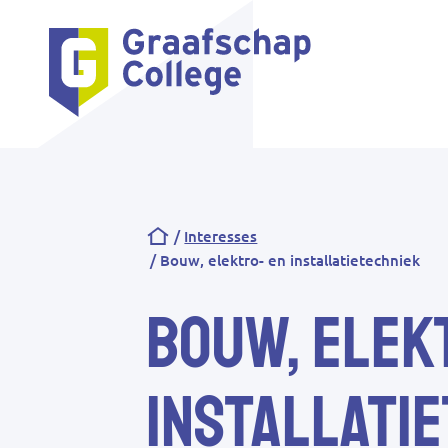
Kruimelpad
Interesses
Bouw, elektro- en installatietechniek
Bouw, elek
installati