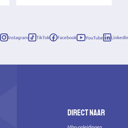
Instagram
TikTok
Facebook
LinkedI
YouTube
(externe
(externe
(externe
(externe
(externe
link)
link)
link)
link)
link)
Direct naar
Mbo-opleidingen