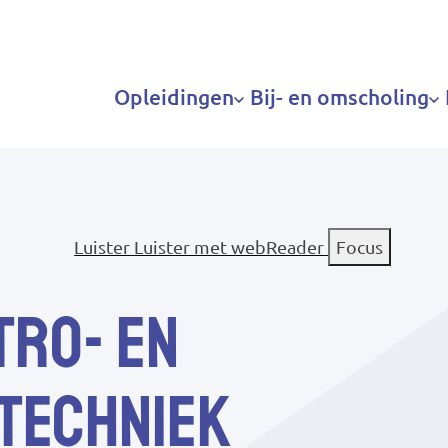
Hoofdnavigatie
Opleidingen
Bij- en omscholing
Luister
Luister met webReader
Focus
tro- en
etechniek