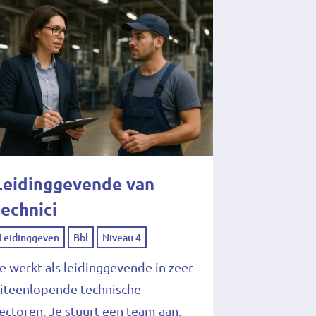
Leidinggevende van
technici
Leidinggeven
Bbl
Niveau 4
e werkt als leidinggevende in zeer
iteenlopende technische
ectoren. Je stuurt een team aan,