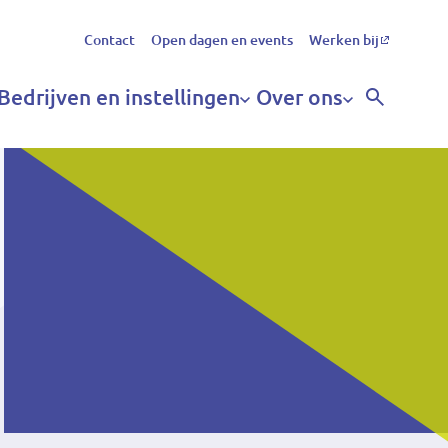
Secundair
Contact
Open dagen en events
Werken bij
menu
Bedrijven en instellingen
Over ons