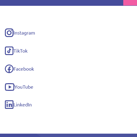
Instagram
(externe
link)
TikTok
(externe
link)
Facebook
(externe
link)
YouTube
(externe
link)
LinkedIn
(externe
link)