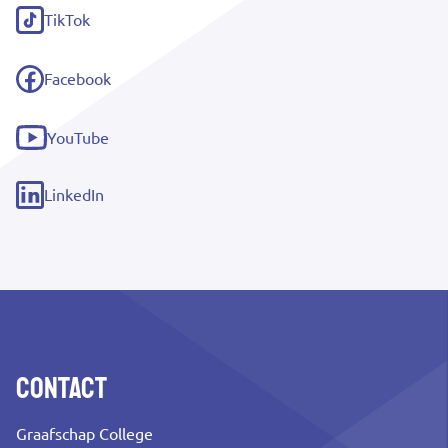
link)
TikTok
(externe
link)
Facebook
(externe
link)
YouTube
(externe
link)
LinkedIn
(externe
link)
Contact
Graafschap College