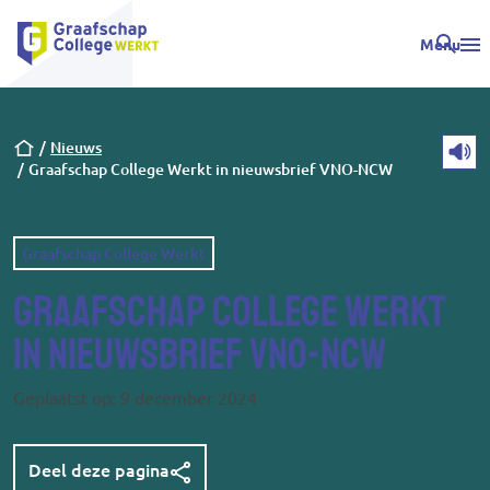
Menu
Kruimelpad
Nieuws
Graafschap College Werkt in nieuwsbrief VNO-NCW
Graafschap College Werkt
Graafschap College Werkt
in nieuwsbrief VNO-NCW
Geplaatst op: 9 december 2024
Deel deze pagina