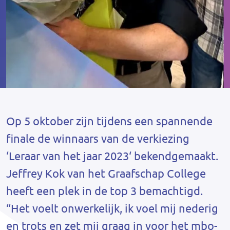
Op 5 oktober zijn tijdens een spannende
finale de winnaars van de verkiezing
‘Leraar van het jaar 2023‘ bekendgemaakt.
Jeffrey Kok van het Graafschap College
heeft een plek in de top 3 bemachtigd.
“Het voelt onwerkelijk, ik voel mij nederig
en trots en zet mij graag in voor het mbo-