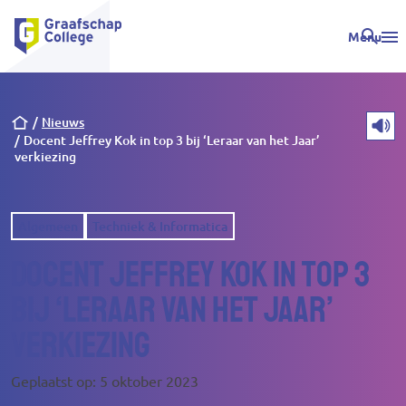
Menu
Kruimelpad
Nieuws
Docent Jeffrey Kok in top 3 bij ‘Leraar van het Jaar’
verkiezing
Algemeen
Techniek & Informatica
Docent Jeffrey Kok in top 3
bij ‘Leraar van het Jaar’
verkiezing
Geplaatst op: 5 oktober 2023