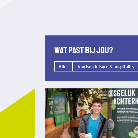
Wat past bij jou?
Alles
Tourism, leisure & hospitality