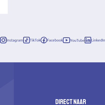
Instagram
TikTok
Facebook
LinkedI
YouTube
(externe
(externe
(externe
(externe
(externe
link)
link)
link)
link)
link)
Direct naar