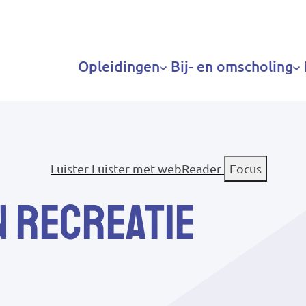
Hoofdnavigatie
Opleidingen
Bij- en omscholing
Luister
Luister met webReader
Focus
n recreatie