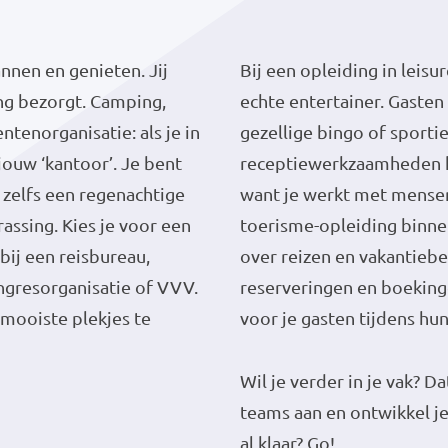
annen en genieten. Jij
Bij een opleiding in leisu
ng bezorgt. Camping,
echte entertainer. Gaste
tenorganisatie: als je in
gezellige bingo of sportie
jouw ‘kantoor’. Je bent
receptiewerkzaamheden hor
 zelfs een regenachtige
want je werkt met mensen 
assing. Kies je voor een
toerisme-opleiding binnen
bij een reisbureau,
over reizen en vakantieb
ongresorganisatie of VVV.
reserveringen en boeking
 mooiste plekjes te
voor je gasten tijdens hu
Wil je verder in je vak? D
teams aan en ontwikkel je
al klaar? Go!