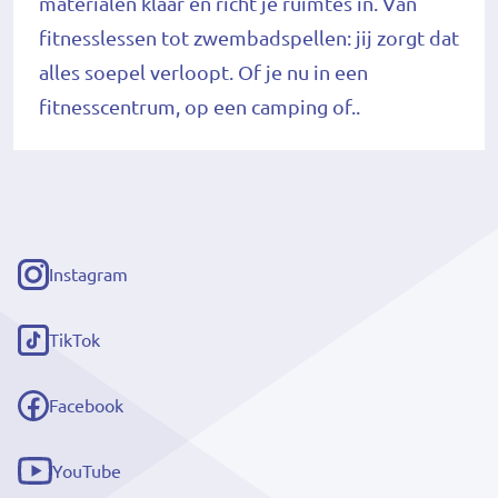
materialen klaar en richt je ruimtes in. Van
fitnesslessen tot zwembadspellen: jij zorgt dat
alles soepel verloopt. Of je nu in een
fitnesscentrum, op een camping of..
Instagram
(externe
link)
TikTok
(externe
link)
Facebook
(externe
link)
YouTube
(externe