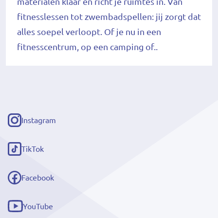
materialen klaar en richt je ruimtes in. Van
fitnesslessen tot zwembadspellen: jij zorgt dat
alles soepel verloopt. Of je nu in een
fitnesscentrum, op een camping of..
Instagram
(externe
link)
TikTok
(externe
link)
Facebook
(externe
link)
YouTube
(externe