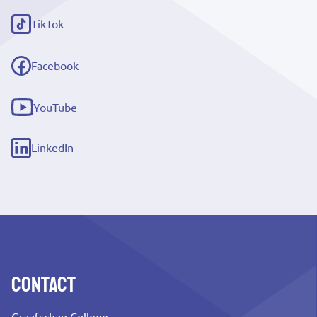
link)
TikTok
(externe
link)
Facebook
(externe
link)
YouTube
(externe
link)
LinkedIn
(externe
link)
Contact