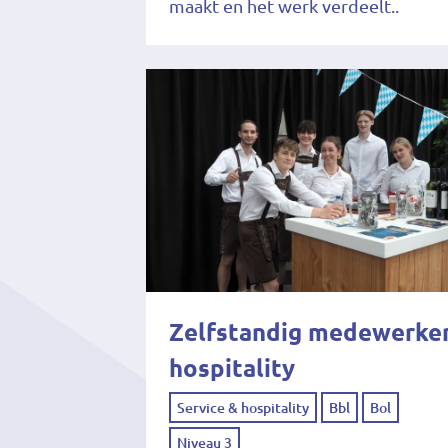
maakt en het werk verdeelt..
Zelfstandig medewerke
hospitality
Service & hospitality
Bbl
Bol
Niveau 3