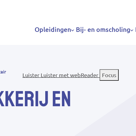
Hoofdnavigatie
Opleidingen
Bij- en omscholing
tair
Luister
Luister met webReader
Focus
kkerij en