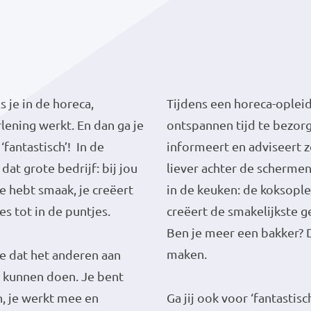
s je in de horeca,
Tijdens een horeca-opleid
rlening werkt. En dan ga je
ontspannen tijd te bezorg
‘fantastisch’! In de
informeert en adviseert z
dat grote bedrijf: bij jou
liever achter de schermen
 Je hebt smaak, je creëert
in de keuken: de koksoplei
es tot in de puntjes.
creëert de smakelijkste g
Ben je meer een bakker? D
maken.
 je dat het anderen aan
 kunnen doen. Je bent
, je werkt mee en
Ga jij ook voor ‘fantastisc