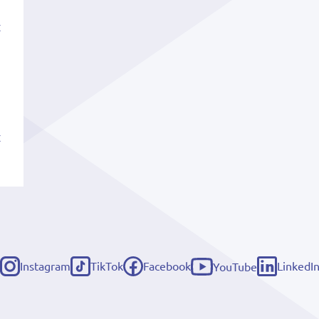
t
t
Instagram
TikTok
Facebook
LinkedI
YouTube
(externe
(externe
(externe
(externe
(externe
link)
link)
link)
link)
link)