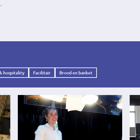
n.
& hospitality
Facilitair
Brood en banket