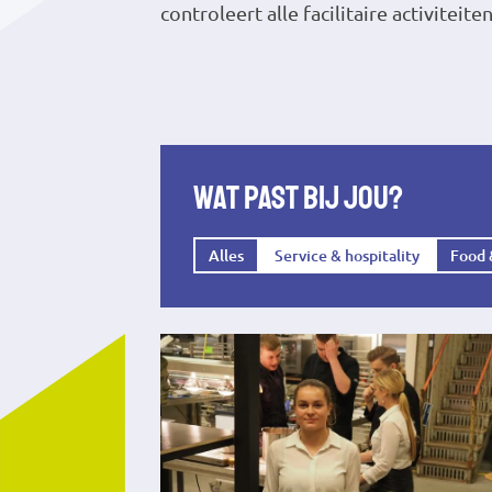
controleert alle facilitaire activiteite
Wat past bij jou?
Alles
Service & hospitality
Food 