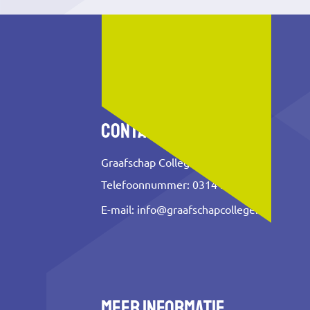
Contact
Graafschap College
Telefoonnummer: 0314 353 500
E-mail:
info@graafschapcollege.nl
Meer informatie