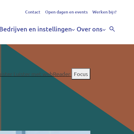
Secundair
Contact
Open dagen en events
Werken bij
menu
Bedrijven en instellingen
Over ons
uister
Luister met webReader
Focus