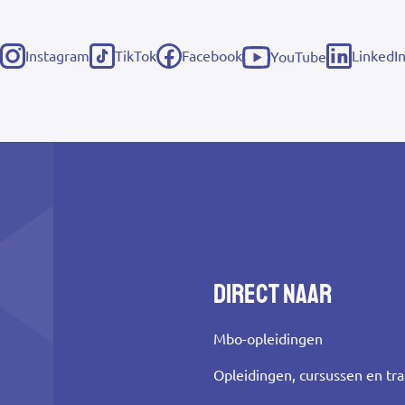
Instagram
TikTok
Facebook
LinkedI
YouTube
(externe
(externe
(externe
(externe
(externe
link)
link)
link)
link)
link)
Direct naar
Mbo-opleidingen
Opleidingen, cursussen en tr