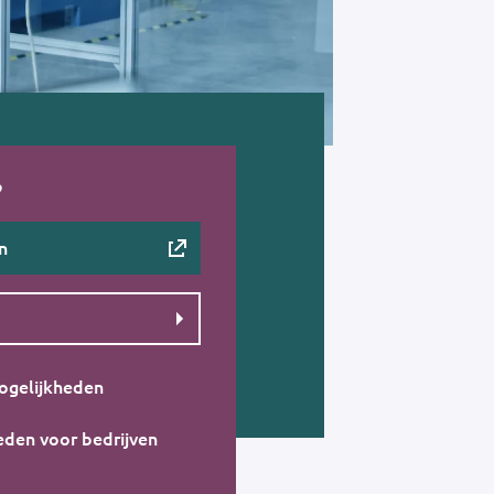
?
n
ogelijkheden
eden voor bedrijven