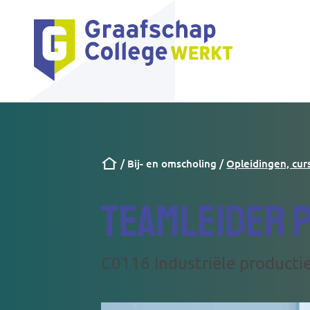
Kruimelpad
Bij- en omscholing
Opleidingen, cur
Teamleider 
C0116 Industriële producti