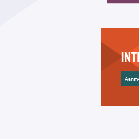
In
Aanm