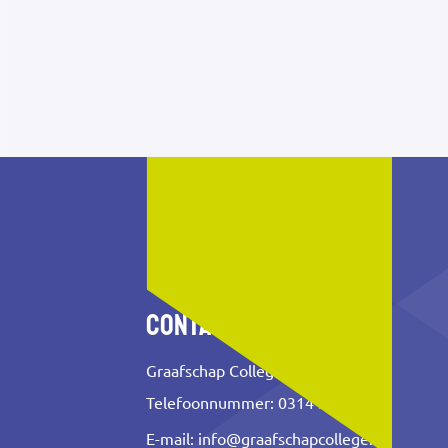
Contact
Graafschap College
Telefoonnummer: 0314 353 500
E-mail:
info@graafschapcollege.nl