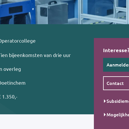
Operatorcollege
Interesse
Tien bijeenkomsten van drie uur
Aanmelde
In overleg
Doetinchem
Contact
€ 1.350,-
Subsidiem
Mogelijkh