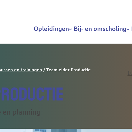
Hoofdnavigatie
Opleidingen
Bij- en omscholing
sussen en trainingen
Teamleider Productie
L
Productie
e en planning