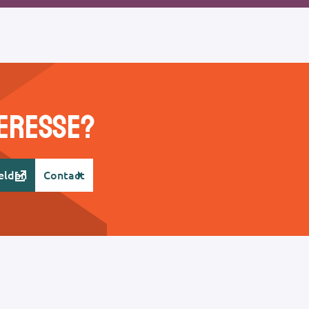
teresse?
elden
Contact