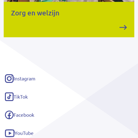
Zorg en welzijn
Instagram
(externe
link)
TikTok
(externe
link)
Facebook
(externe
link)
YouTube
(externe