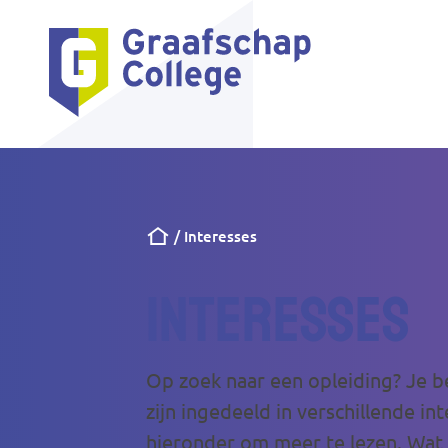
Kruimelpad
Interesses
Interesses
Op zoek naar een opleiding? Je be
zijn ingedeeld in verschillende i
hieronder om meer te lezen. Wat v