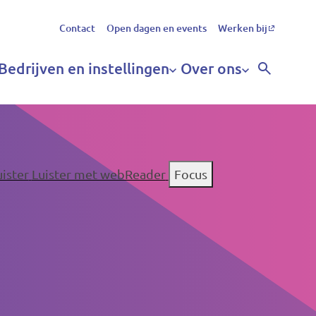
Secundair
Contact
Open dagen en events
Werken bij
menu
Bedrijven en instellingen
Over ons
uister
Luister met webReader
Focus