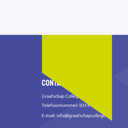
Contact
Graafschap College
Telefoonnummer: 0314 353 500
E-mail:
info@graafschapcollege.nl