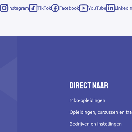
Instagram
TikTok
Facebook
LinkedI
YouTube
(externe
(externe
(externe
(externe
(externe
link)
link)
link)
link)
link)
Direct naar
Mbo-opleidingen
Opleidingen, cursussen en tr
Bedrijven en instellingen