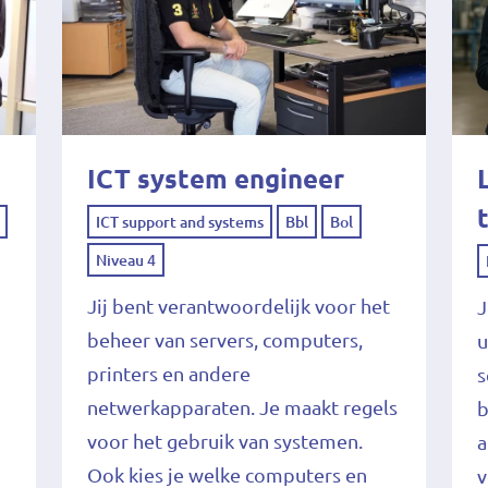
ICT system engineer
ICT support and systems
Bbl
Bol
Niveau 4
n
Jij bent verantwoordelijk voor het
J
beheer van servers, computers,
u
printers en andere
s
f
netwerkapparaten. Je maakt regels
b
voor het gebruik van systemen.
a
Ook kies je welke computers en
v