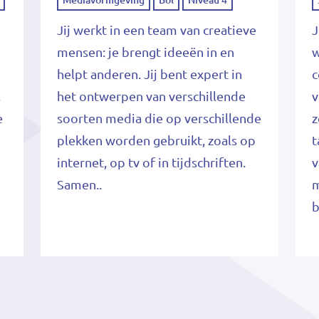
Jij werkt in een team van creatieve
J
mensen: je brengt ideeën in en
w
helpt anderen. Jij bent expert in
c
,
het ontwerpen van verschillende
v
e
soorten media die op verschillende
z
plekken worden gebruikt, zoals op
t
internet, op tv of in tijdschriften.
v
Samen..
m
b