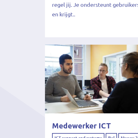
regel jij. Je ondersteunt gebruiker
en krijgt..
Medewerker ICT
ICT support and systems
Bol
Niveau 2