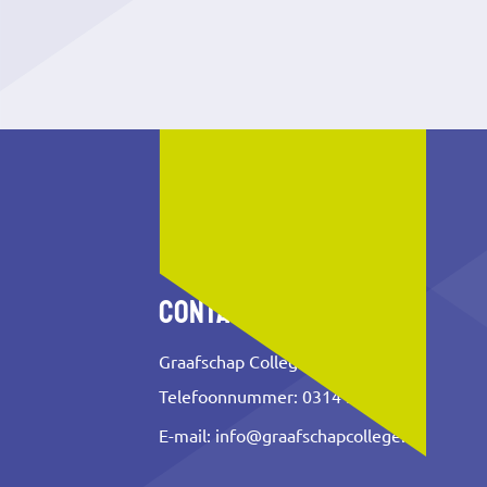
Contact
Graafschap College
Telefoonnummer: 0314 353 500
E-mail:
info@graafschapcollege.nl