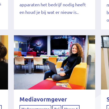
s
apparaten het bedrijf nodig heeft
m
en houd je bij wat er nieuw is..
b
o
Mediavormgever
Mediavormgeving
Bol
Niveau 4