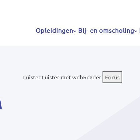
Hoofdnavigatie
Opleidingen
Bij- en omscholing
Luister
Luister met webReader
Focus
a