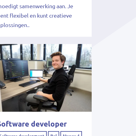
oedigt samenwerking aan. Je
ent flexibel en kunt creatieve
plossingen..
Software developer
Software development
Bol
Niveau 4