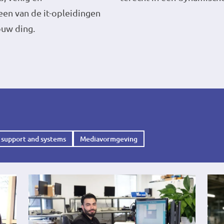
een van de it-opleidingen
ouw ding.
 support and systems
Mediavormgeving