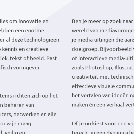
alles om innovatie en
Ben je meer op zoek naar
 hebben een enorme
wereld van mediavormge
ter al deze technologieën
je media-uitingen die aa
 kennis en creatieve
doelgroep. Bijvoorbeeld v
ek, tekst of beeld. Past
of interactieve media-ui
rafisch vormgever
zoals Photoshop, Illustra
creativiteit met technisc
effectieve visuele commun
het vertalen van ideeën n
tems richten zich op het
maken én een verhaal ver
en beheren van
ers, netwerken en alle
Bouw je graag
Of je nu kiest voor een vo
 veilig en
terecht in een dynamische