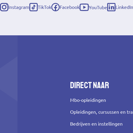
Instagram
TikTok
Facebook
LinkedI
YouTube
(externe
(externe
(externe
(externe
(externe
link)
link)
link)
link)
link)
Direct naar
Mbo-opleidingen
Opleidingen, cursussen en tr
Bedrijven en instellingen