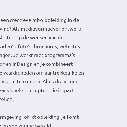
 een creatieve mbo-opleiding in de
ving? Als mediavormgever ontwerp
nsluiten op de wensen van de
ideo’s, foto’s, brochures, websites
tingen. Je werkt met programma’s
tor en InDesign en je combineert
he vaardigheden om aantrekkelijke en
icatie te creëren. Alles draait om
aar visuele concepten die impact
tellen.
rmgeving- of ict-opleiding: je komt
 en veelzijdige wereld!