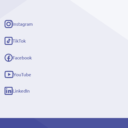
Instagram
(externe
link)
TikTok
(externe
link)
Facebook
(externe
link)
YouTube
(externe
link)
LinkedIn
(externe
link)