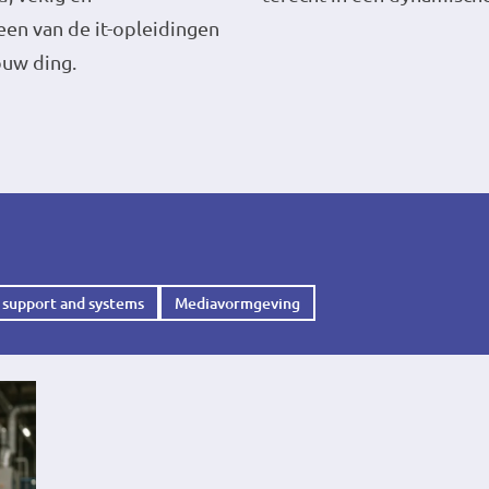
een van de it-opleidingen
ouw ding.
 support and systems
Mediavormgeving