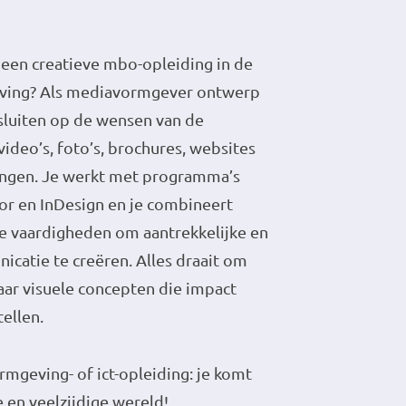
 een creatieve mbo-opleiding in de
ving? Als mediavormgever ontwerp
nsluiten op de wensen van de
ideo’s, foto’s, brochures, websites
tingen. Je werkt met programma’s
tor en InDesign en je combineert
he vaardigheden om aantrekkelijke en
icatie te creëren. Alles draait om
aar visuele concepten die impact
tellen.
rmgeving- of ict-opleiding: je komt
 en veelzijdige wereld!