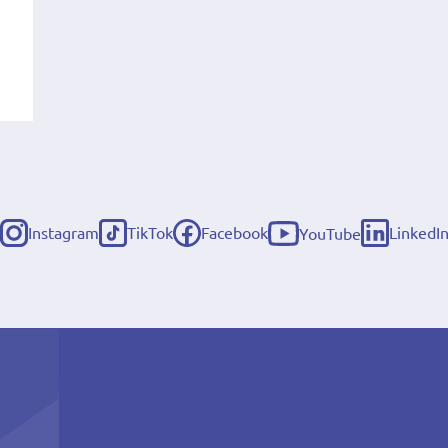
Instagram
TikTok
Facebook
LinkedI
YouTube
(externe
(externe
(externe
(externe
(externe
link)
link)
link)
link)
link)