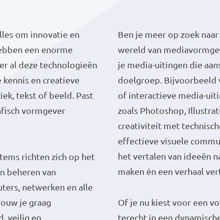
alles om innovatie en
Ben je meer op zoek naar
 hebben een enorme
wereld van mediavormge
ter al deze technologieën
je media-uitingen die aa
 kennis en creatieve
doelgroep. Bijvoorbeeld v
ek, tekst of beeld. Past
of interactieve media-ui
rafisch vormgever
zoals Photoshop, Illustra
creativiteit met technisc
effectieve visuele commun
het vertalen van ideeën n
tems richten zich op het
maken én een verhaal ver
en beheren van
ers, netwerken en alle
Bouw je graag
Of je nu kiest voor een vo
 veilig en
terecht in een dynamische