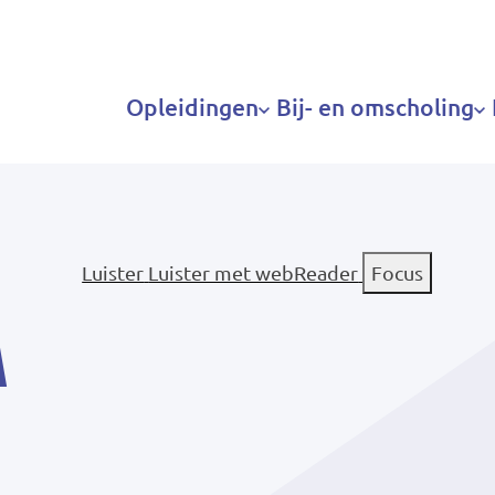
Hoofdnavigatie
Opleidingen
Bij- en omscholing
Luister
Luister met webReader
Focus
a