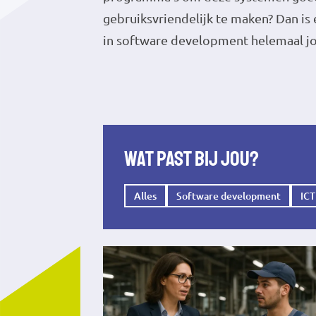
gebruiksvriendelijk te maken? Dan is 
in software development helemaal j
Wat past bij jou?
Alles
Software development
ICT