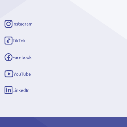
Instagram
(externe
link)
TikTok
(externe
link)
Facebook
(externe
link)
YouTube
(externe
link)
LinkedIn
(externe
link)