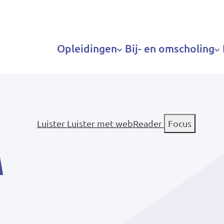
Hoofdnavigatie
Opleidingen
Bij- en omscholing
Luister
Luister met webReader
Focus
a