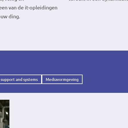
een van de it-opleidingen
ouw ding.
 support and systems
Mediavormgeving