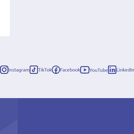
Instagram
TikTok
Facebook
LinkedI
YouTube
(externe
(externe
(externe
(externe
(externe
link)
link)
link)
link)
link)