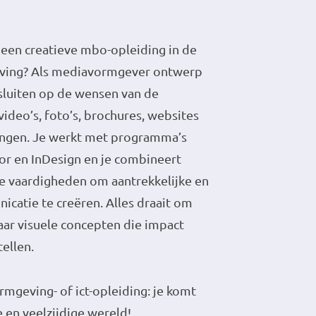
 een creatieve mbo-opleiding in de
ving? Als mediavormgever ontwerp
nsluiten op de wensen van de
ideo’s, foto’s, brochures, websites
tingen. Je werkt met programma’s
tor en InDesign en je combineert
he vaardigheden om aantrekkelijke en
icatie te creëren. Alles draait om
aar visuele concepten die impact
tellen.
rmgeving- of ict-opleiding: je komt
 en veelzijdige wereld!