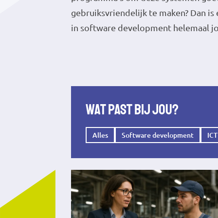
gebruiksvriendelijk te maken? Dan is 
in software development helemaal j
Wat past bij jou?
Alles
Software development
ICT