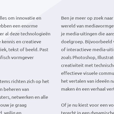
alles om innovatie en
Ben je meer op zoek naar
 hebben een enorme
wereld van mediavormge
ter al deze technologieën
je media-uitingen die aa
 kennis en creatieve
doelgroep. Bijvoorbeeld v
ek, tekst of beeld. Past
of interactieve media-ui
rafisch vormgever
zoals Photoshop, Illustra
creativiteit met technisc
effectieve visuele commun
het vertalen van ideeën n
tems richten zich op het
maken én een verhaal ver
en beheren van
ers, netwerken en alle
Bouw je graag
Of je nu kiest voor een vo
 veilig en
terecht in een dynamische