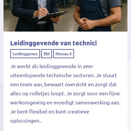
Leidinggevende van technici
Leidinggeven
Bbl
Niveau 4
Je werkt als leidinggevende in zeer
uiteenlopende technische sectoren. Je stuurt
een team aan, bewaart overzicht en zorgt dat
alles op rolletjes loopt. Je zorgt voor een fijne
werkomgeving en moedigt samenwerking aan.
Je bent flexibel en kunt creatieve
oplossingen..