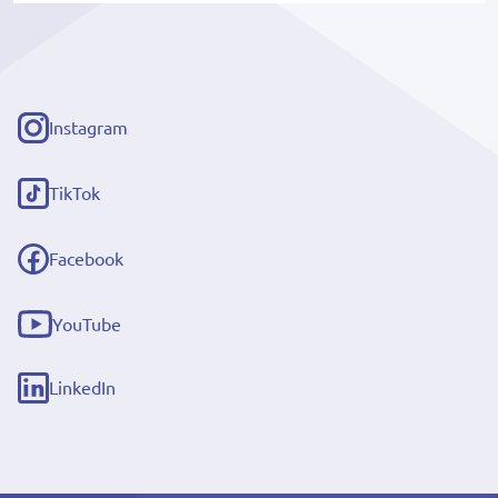
Instagram
(externe
link)
TikTok
(externe
link)
Facebook
(externe
link)
YouTube
(externe
link)
LinkedIn
(externe
link)