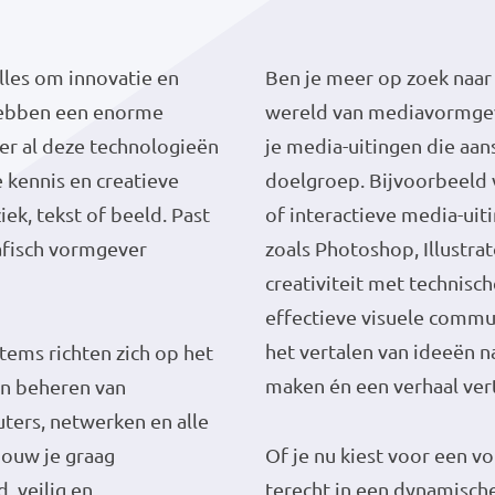
alles om innovatie en
Ben je meer op zoek naar
 hebben een enorme
wereld van mediavormge
ter al deze technologieën
je media-uitingen die aa
 kennis en creatieve
doelgroep. Bijvoorbeeld v
ek, tekst of beeld. Past
of interactieve media-ui
rafisch vormgever
zoals Photoshop, Illustra
creativiteit met technisc
effectieve visuele commun
het vertalen van ideeën n
tems richten zich op het
maken én een verhaal ver
en beheren van
ers, netwerken en alle
Bouw je graag
Of je nu kiest voor een vo
 veilig en
terecht in een dynamische