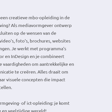
 een creatieve mbo-opleiding in de
ving? Als mediavormgever ontwerp
nsluiten op de wensen van de
ideo’s, foto’s, brochures, websites
tingen. Je werkt met programma’s
tor en InDesign en je combineert
he vaardigheden om aantrekkelijke en
icatie te creëren. Alles draait om
aar visuele concepten die impact
tellen.
rmgeving- of ict-opleiding: je komt
 en veelzijdige wereld!