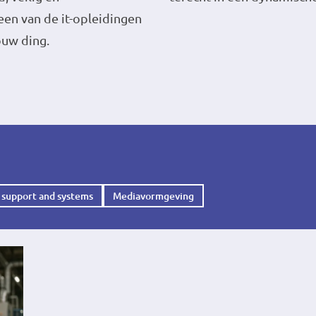
een van de it-opleidingen
ouw ding.
 support and systems
Mediavormgeving