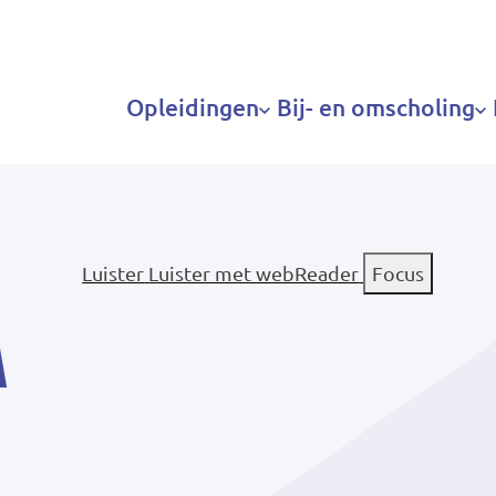
Hoofdnavigatie
Opleidingen
Bij- en omscholing
Luister
Luister met webReader
Focus
a