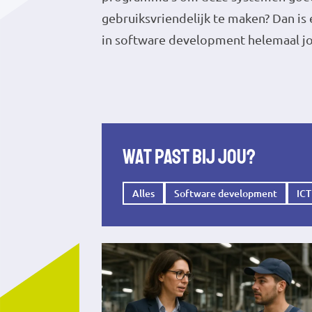
gebruiksvriendelijk te maken? Dan is 
in software development helemaal j
Wat past bij jou?
Alles
Software development
ICT