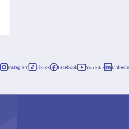
Instagram
TikTok
Facebook
LinkedI
YouTube
(externe
(externe
(externe
(externe
(externe
link)
link)
link)
link)
link)