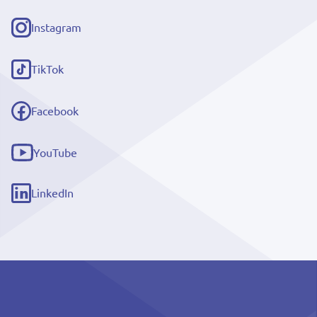
Instagram
(externe
link)
TikTok
(externe
link)
Facebook
(externe
link)
YouTube
(externe
link)
LinkedIn
(externe
link)