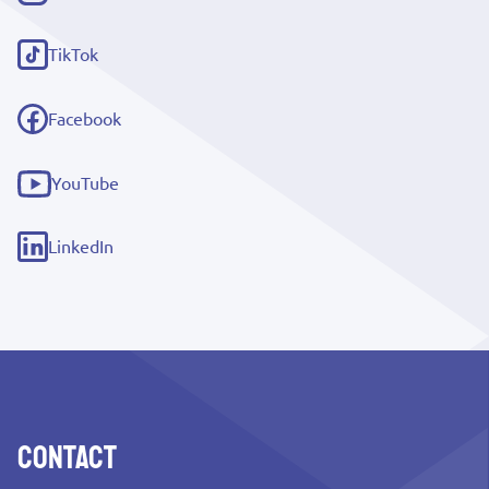
(externe
link)
TikTok
(externe
link)
Facebook
(externe
link)
YouTube
(externe
link)
LinkedIn
(externe
link)
Contact