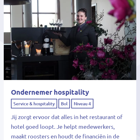
Ondernemer hospitality
Service & hospitality
Bol
Niveau 4
Jij zorgt ervoor dat alles in het restaurant of
hotel goed loopt. Je helpt medewerkers,
maakt roosters en houdt de financiën in de