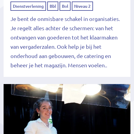
Dienstverlening
Bbl
Bol
Niveau 2
Je bent de onmisbare schakel in organisaties.
Je regelt alles achter de schermen: van het
ontvangen van goederen tot het klaarmaken
van vergaderzalen. Ook help je bij het
onderhoud aan gebouwen, de catering en
beheer je het magazijn. Mensen voelen..