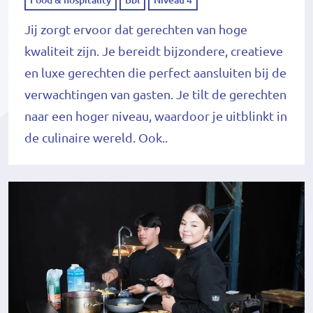
Food & hospitality
Bbl
Niveau 4
Jij zorgt ervoor dat gerechten van hoge
kwaliteit zijn. Je bereidt bijzondere, creatieve
en luxe gerechten die perfect aansluiten bij de
verwachtingen van gasten. Je tilt de gerechten
naar een hoger niveau, waardoor je uitblinkt in
de culinaire wereld. Ook..