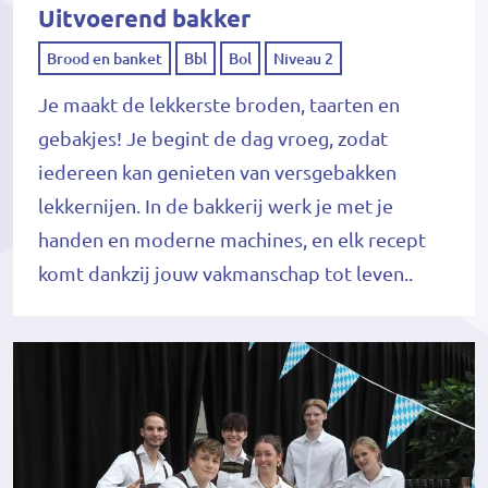
Uitvoerend bakker
Brood en banket
Bbl
Bol
Niveau 2
Je maakt de lekkerste broden, taarten en
gebakjes! Je begint de dag vroeg, zodat
iedereen kan genieten van versgebakken
lekkernijen. In de bakkerij werk je met je
handen en moderne machines, en elk recept
komt dankzij jouw vakmanschap tot leven..