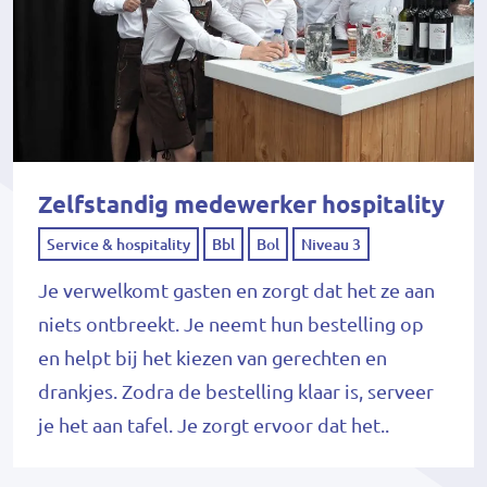
Zelfstandig medewerker hospitality
Service & hospitality
Bbl
Bol
Niveau 3
Je verwelkomt gasten en zorgt dat het ze aan
niets ontbreekt. Je neemt hun bestelling op
en helpt bij het kiezen van gerechten en
drankjes. Zodra de bestelling klaar is, serveer
je het aan tafel. Je zorgt ervoor dat het..