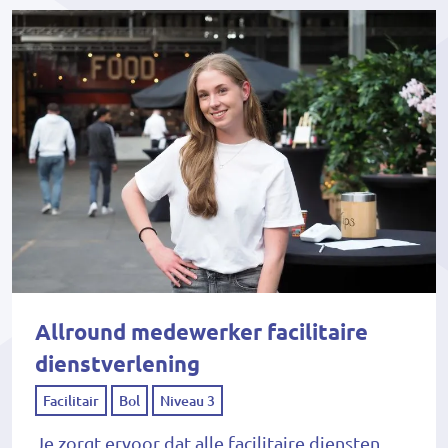
Allround medewerker facilitaire
dienstverlening
Facilitair
Bol
Niveau 3
Je zorgt ervoor dat alle facilitaire diensten,