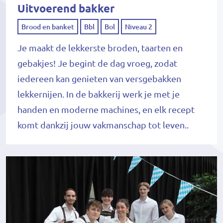
Uitvoerend bakker
Brood en banket
Bbl
Bol
Niveau 2
Je maakt de lekkerste broden, taarten en
gebakjes! Je begint de dag vroeg, zodat
iedereen kan genieten van versgebakken
lekkernijen. In de bakkerij werk je met je
handen en moderne machines, en elk recept
komt dankzij jouw vakmanschap tot leven..