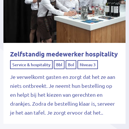
Zelfstandig medewerker hospitality
Service & hospitality
Bbl
Bol
Niveau 3
Je verwelkomt gasten en zorgt dat het ze aan
niets ontbreekt. Je neemt hun bestelling op
en helpt bij het kiezen van gerechten en
drankjes. Zodra de bestelling klaar is, serveer
je het aan tafel. Je zorgt ervoor dat het..