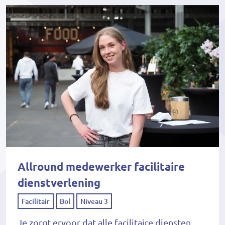
Allround medewerker facilitaire
dienstverlening
Facilitair
Bol
Niveau 3
Je zorgt ervoor dat alle facilitaire diensten,