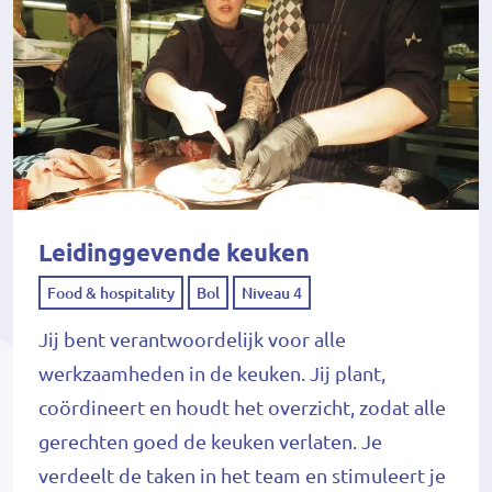
Leidinggevende keuken
Food & hospitality
Bol
Niveau 4
Jij bent verantwoordelijk voor alle
werkzaamheden in de keuken. Jij plant,
coördineert en houdt het overzicht, zodat alle
gerechten goed de keuken verlaten. Je
verdeelt de taken in het team en stimuleert je