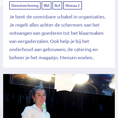
Dienstverlening
Bbl
Bol
Niveau 2
Je bent de onmisbare schakel in organisaties.
Je regelt alles achter de schermen: van het
ontvangen van goederen tot het klaarmaken
van vergaderzalen. Ook help je bij het
onderhoud aan gebouwen, de catering en
beheer je het magazijn. Mensen voelen..