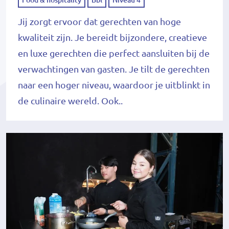
Food & hospitality
Bbl
Niveau 4
Jij zorgt ervoor dat gerechten van hoge
kwaliteit zijn. Je bereidt bijzondere, creatieve
en luxe gerechten die perfect aansluiten bij de
verwachtingen van gasten. Je tilt de gerechten
naar een hoger niveau, waardoor je uitblinkt in
de culinaire wereld. Ook..