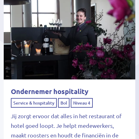
Ondernemer hospitality
Service & hospitality
Bol
Niveau 4
Jij zorgt ervoor dat alles in het restaurant of
hotel goed loopt. Je helpt medewerkers,
maakt roosters en houdt de financiën in de