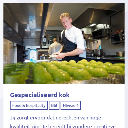
Gespecialiseerd kok
Food & hospitality
Bbl
Niveau 4
Jij zorgt ervoor dat gerechten van hoge
kwaliteit zijn. Je bereidt bijzondere, creatieve