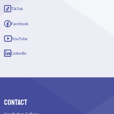
link)
TikTok
(externe
link)
Facebook
(externe
link)
YouTube
(externe
link)
LinkedIn
(externe
link)
Contact