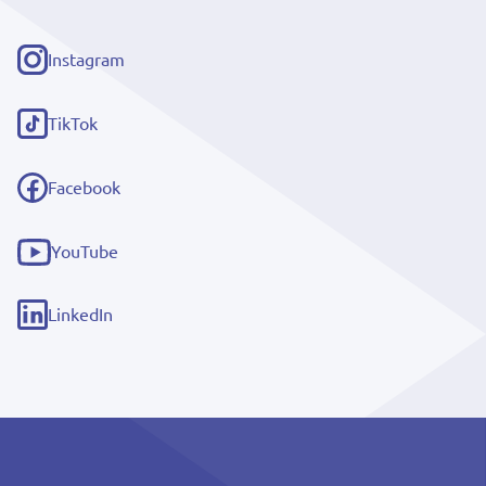
Instagram
(externe
link)
TikTok
(externe
link)
Facebook
(externe
link)
YouTube
(externe
link)
LinkedIn
(externe
link)