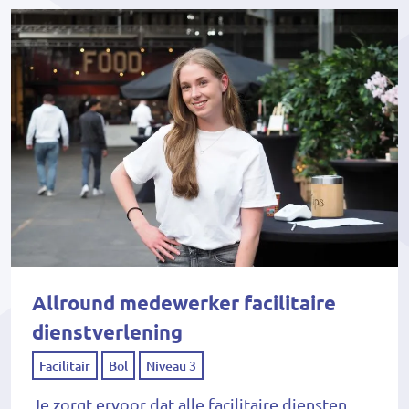
Allround medewerker facilitaire
dienstverlening
Facilitair
Bol
Niveau 3
Je zorgt ervoor dat alle facilitaire diensten,