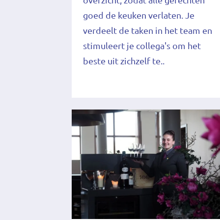
goed de keuken verlaten. Je
verdeelt de taken in het team en
stimuleert je collega's om het
beste uit zichzelf te..