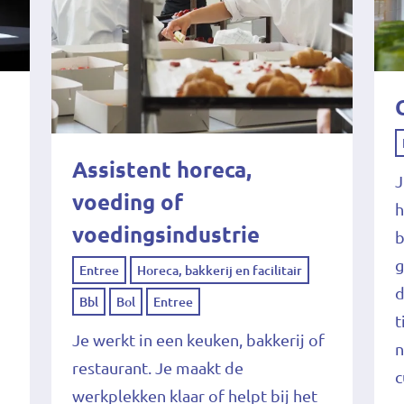
Assistent horeca,
J
voeding of
h
voedingsindustrie
b
g
Entree
Horeca, bakkerij en facilitair
d
Bbl
Bol
Entree
t
Je werkt in een keuken, bakkerij of
n
restaurant. Je maakt de
c
werkplekken klaar of helpt bij het