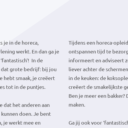
s je in de horeca,
Tijdens een horeca-opleid
rlening werkt. En dan ga je
ontspannen tijd te bezorg
‘fantastisch’! In de
informeert en adviseert z
dat grote bedrijf: bij jou
liever achter de schermen
 Je hebt smaak, je creëert
in de keuken: de koksoplei
es tot in de puntjes.
creëert de smakelijkste g
Ben je meer een bakker? D
maken.
 je dat het anderen aan
 kunnen doen. Je bent
, je werkt mee en
Ga jij ook voor ‘fantastisc