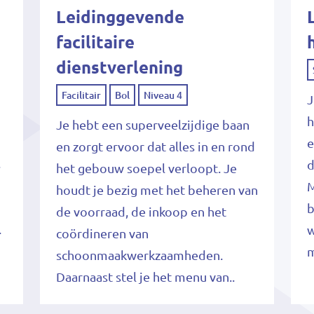
Leidinggevende
facilitaire
dienstverlening
Facilitair
Bol
Niveau 4
n
J
h
Je hebt een superveelzijdige baan
t
e
en zorgt ervoor dat alles in en rond
s
d
het gebouw soepel verloopt. Je
n
M
houdt je bezig met het beheren van
b
de voorraad, de inkoop en het
.
w
coördineren van
m
schoonmaakwerkzaamheden.
Daarnaast stel je het menu van..