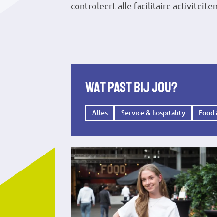
controleert alle facilitaire activiteite
Wat past bij jou?
Alles
Service & hospitality
Food 