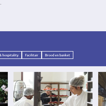
n.
& hospitality
Facilitair
Brood en banket