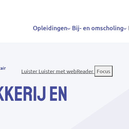
Hoofdnavigatie
Opleidingen
Bij- en omscholing
tair
Luister
Luister met webReader
Focus
kkerij en